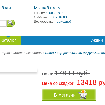
ебели
Мы работаем:
Пн - пт:
9.00 - 18.00
Суббота:
9:00 - 16:00
Воскресенье -
выходной
Каталог
Акции
тнёров
/
Обеденные столы
/
Стол Каир раздвижной 90 Дуб Вотан
17890 руб.
Цена:
13418 р
Цена co скидкой:
В магазин