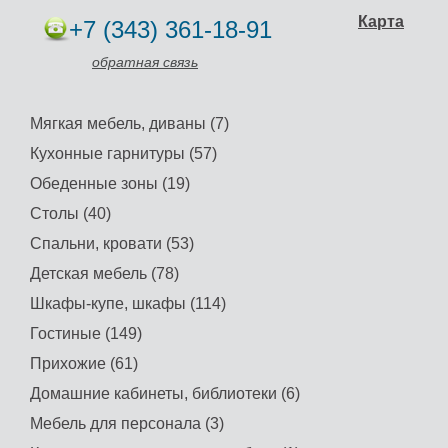
Карта
+7 (343) 361-18-91
Стол Идрис керамика
черный камень
МС-Шкаф угловой
обратная связь
малый «Карамель»
Цена: 72675 руб.
Купить
Цена: 8900 руб.
Мягкая мебель, диваны (7)
Купить
Кухонные гарнитуры (57)
Обеденные зоны (19)
Столы (40)
Спальни, кровати (53)
Детская мебель (78)
Шкафы-купе, шкафы (114)
Гостиные (149)
Прихожие (61)
Домашние кабинеты, библиотеки (6)
Мебель для персонала (3)