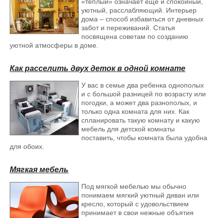
«теплый» означает еще и спокойный,
долговечный товар, который прослужит вам долгие годы.
уютный, расслабляющий. Интерьер
Если вы хотите купить качественную корпусную мебель по
дома – способ избавиться от дневных
доступной цене и получить ее в максимально короткие
забот и переживаний. Статья
сроки, то наш интернет-магазин — это именно то, что вам
посвящена советам по созданию
нужно. Мы готовы предложить вам широкий ассортимент
уютной атмосферы в доме.
товаров и удобную доставку по ХМАО, ЯНАО и регионам РФ,
Екатеринбургу и близлежащим населенным пунктам. Не
Как расселить двух деток в одной комнате
упустите свой шанс получить качественную мебель по
Офисное кресло для оператора
доступной цене!
CHAIRMAN 9801 серый
У вас в семье два ребенка однополых
и с большой разницей по возрасту или
Наслаждайтесь комфортом с мебелью от Furniture66.ru!
погодки, а может два разнополых, и
только одна комната для них. Как
спланировать такую комнату и какую
мебель для детской комнаты
поставить, чтобы комната была удобна
для обоих.
Мягкая мебель
Под мягкой мебелью мы обычно
понимаем мягкий уютный диван или
кресло, который с удовольствием
принимает в свои нежные объятия