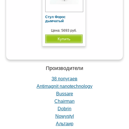
Стул Форос
дымчатый
ЭС-стенка «Олимп»
Цена: 5693 руб.
Купить
Цена: 11700 руб.
Купить
Производители
38 попугаев
Antimagnit nanotechnology
Bussare
Chairman
Dobrin
Nowystyl
Альтаир