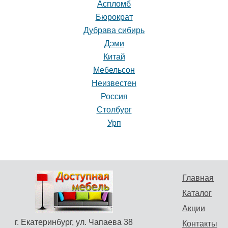
Аспломб
Бюрократ
Стол Каир
раздвижной 90 Дуб
Дубрава сибирь
Вотан
Детская мебель
Дэми
«Цветочная фея»
Цена: 13418 руб.
для девочки
Китай
Купить
Цена: 13000 руб.
Мебельсон
Купить
Неизвестен
Россия
Столбург
Урп
Главная
Каталог
Акции
г. Екатеринбург, ул. Чапаева 38
Контакты